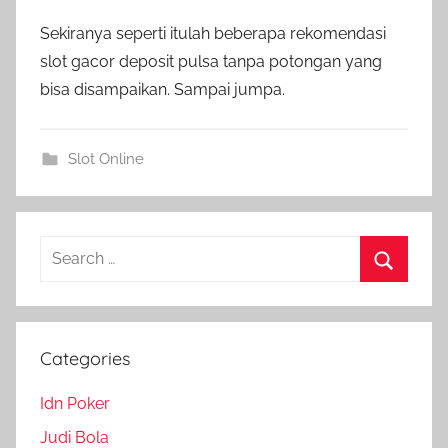
Sekiranya seperti itulah beberapa rekomendasi
slot gacor deposit pulsa tanpa potongan yang
bisa disampaikan. Sampai jumpa.
Slot Online
Categories
Idn Poker
Judi Bola