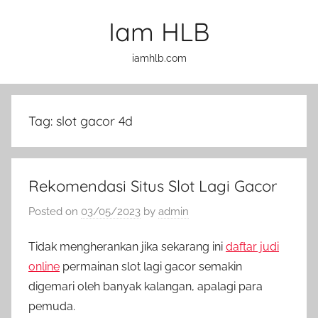
Skip
Iam HLB
to
content
iamhlb.com
Tag:
slot gacor 4d
Rekomendasi Situs Slot Lagi Gacor
Posted on
03/05/2023
by
admin
Tidak mengherankan jika sekarang ini
daftar judi
online
permainan slot lagi gacor semakin
digemari oleh banyak kalangan, apalagi para
pemuda.