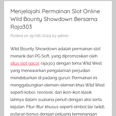
Menjelajahi Permainan Slot Online
Wild Bounty Showdown Bersama
Raja303
Posted on
19/06/2024
by
admin
Wild Bounty Showdown adalah permainan slot
menarik dari PG Soft, yang dipromosikan oleh
situs slot gacor
raja303 dengan tema Wild West
yang menawarkan pengalaman perjudian
mendebarkan di padang gurun. Permainan ini
menggabungkan elemen-elemen khas Wild West
seperti koboi, revolver, dan ikon-ikon klasik
lainnya dalam suasana penuh dengan aksi serta
kejutan. Fitur-fitur khusus seperti simbol liar (wild),
putaran bonus dengan peluang kemenangan