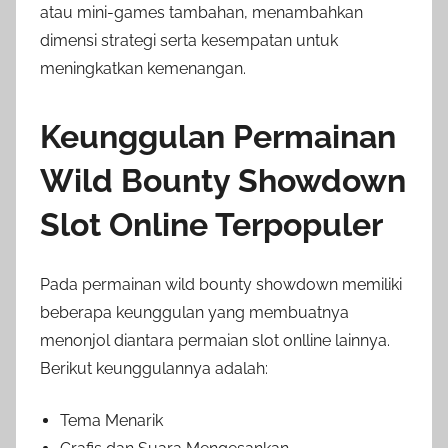
atau mini-games tambahan, menambahkan
dimensi strategi serta kesempatan untuk
meningkatkan kemenangan.
Keunggulan Permainan
Wild Bounty Showdown
Slot Online Terpopuler
Pada permainan wild bounty showdown memiliki
beberapa keunggulan yang membuatnya
menonjol diantara permaian slot onlline lainnya.
Berikut keunggulannya adalah:
Tema Menarik