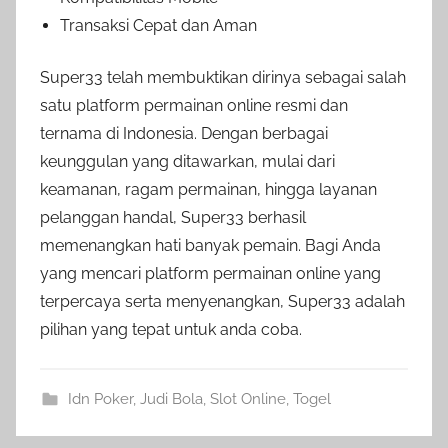
Transaksi Cepat dan Aman
Super33 telah membuktikan dirinya sebagai salah
satu platform permainan online resmi dan
ternama di Indonesia. Dengan berbagai
keunggulan yang ditawarkan, mulai dari
keamanan, ragam permainan, hingga layanan
pelanggan handal, Super33 berhasil
memenangkan hati banyak pemain. Bagi Anda
yang mencari platform permainan online yang
terpercaya serta menyenangkan, Super33 adalah
pilihan yang tepat untuk anda coba.
Idn Poker
,
Judi Bola
,
Slot Online
,
Togel