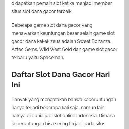
didapatkan pemain slot ketika menjadi member
situs slot dana gacor terbaik.
Beberapa game slot dana gacor yang
menawarkan keuntungan besar selain game slot
gacor dana kakek zeus adalah Sweet Bonanza,
Aztec Gems, Wild West Gold dan game slot gacor
terbaru yaitu Spaceman.
Daftar Slot Dana Gacor Hari
Ini
Banyak yang mengatakan bahwa keberuntungan
hanya terjadi beberapa kali saja, namun lain
halnya di dunia judi slot online Indonesia. Dimana
keberuntungan bisa sering terjadi pada situs