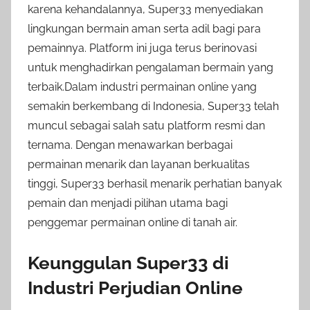
karena kehandalannya, Super33 menyediakan
lingkungan bermain aman serta adil bagi para
pemainnya. Platform ini juga terus berinovasi
untuk menghadirkan pengalaman bermain yang
terbaik.Dalam industri permainan online yang
semakin berkembang di Indonesia, Super33 telah
muncul sebagai salah satu platform resmi dan
ternama. Dengan menawarkan berbagai
permainan menarik dan layanan berkualitas
tinggi, Super33 berhasil menarik perhatian banyak
pemain dan menjadi pilihan utama bagi
penggemar permainan online di tanah air.
Keunggulan Super33 di
Industri Perjudian Online