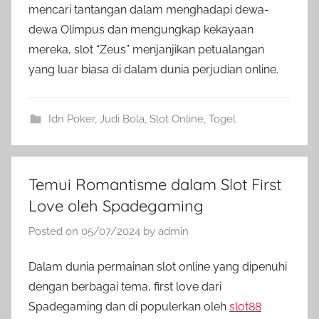
mencari tantangan dalam menghadapi dewa-
dewa Olimpus dan mengungkap kekayaan
mereka, slot “Zeus” menjanjikan petualangan
yang luar biasa di dalam dunia perjudian online.
Idn Poker
,
Judi Bola
,
Slot Online
,
Togel
Temui Romantisme dalam Slot First
Love oleh Spadegaming
Posted on
05/07/2024
by
admin
Dalam dunia permainan slot online yang dipenuhi
dengan berbagai tema, first love dari
Spadegaming dan di populerkan oleh
slot88