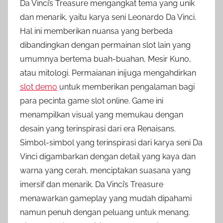
Da Vinci’s Treasure mengangkat tema yang unik
dan menarik, yaitu karya seni Leonardo Da Vinci.
Hal ini memberikan nuansa yang berbeda
dibandingkan dengan permainan slot lain yang
umumnya bertema buah-buahan, Mesir Kuno,
atau mitologi. Permaianan inijuga mengahdirkan
slot demo
untuk memberikan pengalaman bagi
para pecinta game slot online. Game ini
menampilkan visual yang memukau dengan
desain yang terinspirasi dari era Renaisans.
Simbol-simbol yang terinspirasi dari karya seni Da
Vinci digambarkan dengan detail yang kaya dan
warna yang cerah, menciptakan suasana yang
imersif dan menarik. Da Vinci’s Treasure
menawarkan gameplay yang mudah dipahami
namun penuh dengan peluang untuk menang.