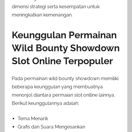
dimensi strategi serta kesempatan untuk
meningkatkan kemenangan.
Keunggulan Permainan
Wild Bounty Showdown
Slot Online Terpopuler
Pada permainan wild bounty showdown memiliki
beberapa keunggulan yang membuatnya
menonjol diantara permaian slot onlline lainnya.
Berikut keunggulannya adalah:
Tema Menarik
Grafis dan Suara Mengesankan