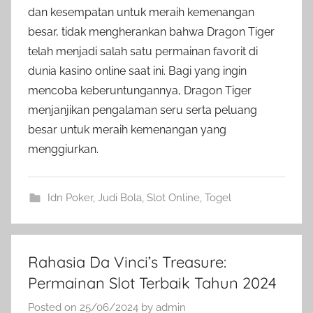
dan kesempatan untuk meraih kemenangan
besar, tidak mengherankan bahwa Dragon Tiger
telah menjadi salah satu permainan favorit di
dunia kasino online saat ini. Bagi yang ingin
mencoba keberuntungannya, Dragon Tiger
menjanjikan pengalaman seru serta peluang
besar untuk meraih kemenangan yang
menggiurkan.
Idn Poker
,
Judi Bola
,
Slot Online
,
Togel
Rahasia Da Vinci’s Treasure:
Permainan Slot Terbaik Tahun 2024
Posted on
25/06/2024
by
admin