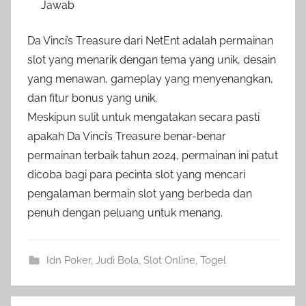
Jawab
Da Vinci’s Treasure dari NetEnt adalah permainan
slot yang menarik dengan tema yang unik, desain
yang menawan, gameplay yang menyenangkan,
dan fitur bonus yang unik.
Meskipun sulit untuk mengatakan secara pasti
apakah Da Vinci’s Treasure benar-benar
permainan terbaik tahun 2024, permainan ini patut
dicoba bagi para pecinta slot yang mencari
pengalaman bermain slot yang berbeda dan
penuh dengan peluang untuk menang.
Idn Poker
,
Judi Bola
,
Slot Online
,
Togel