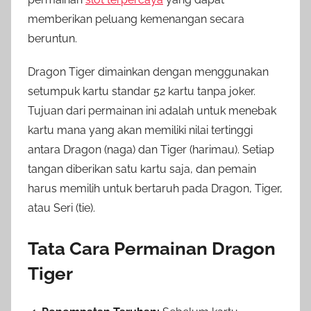
memberikan peluang kemenangan secara
beruntun.
Dragon Tiger dimainkan dengan menggunakan
setumpuk kartu standar 52 kartu tanpa joker.
Tujuan dari permainan ini adalah untuk menebak
kartu mana yang akan memiliki nilai tertinggi
antara Dragon (naga) dan Tiger (harimau). Setiap
tangan diberikan satu kartu saja, dan pemain
harus memilih untuk bertaruh pada Dragon, Tiger,
atau Seri (tie).
Tata Cara Permainan Dragon
Tiger