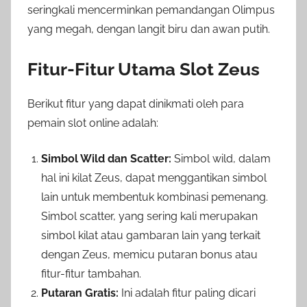
seringkali mencerminkan pemandangan Olimpus
yang megah, dengan langit biru dan awan putih.
Fitur-Fitur Utama Slot Zeus
Berikut fitur yang dapat dinikmati oleh para
pemain slot online adalah:
Simbol Wild dan Scatter:
Simbol wild, dalam
hal ini kilat Zeus, dapat menggantikan simbol
lain untuk membentuk kombinasi pemenang.
Simbol scatter, yang sering kali merupakan
simbol kilat atau gambaran lain yang terkait
dengan Zeus, memicu putaran bonus atau
fitur-fitur tambahan.
Putaran Gratis:
Ini adalah fitur paling dicari