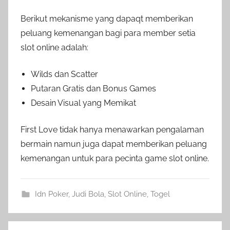
Berikut mekanisme yang dapaqt memberikan
peluang kemenangan bagi para member setia
slot online adalah:
Wilds dan Scatter
Putaran Gratis dan Bonus Games
Desain Visual yang Memikat
First Love tidak hanya menawarkan pengalaman
bermain namun juga dapat memberikan peluang
kemenangan untuk para pecinta game slot online.
Idn Poker
,
Judi Bola
,
Slot Online
,
Togel