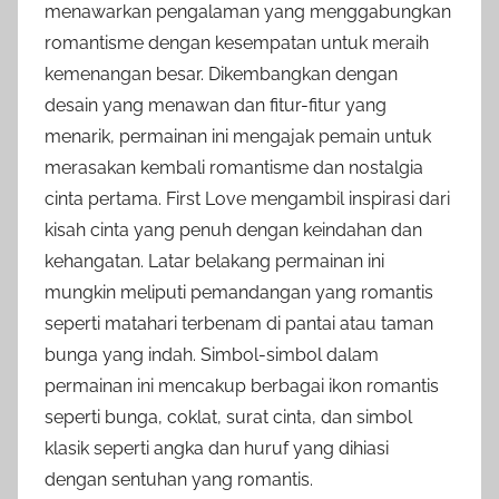
menawarkan pengalaman yang menggabungkan
romantisme dengan kesempatan untuk meraih
kemenangan besar. Dikembangkan dengan
desain yang menawan dan fitur-fitur yang
menarik, permainan ini mengajak pemain untuk
merasakan kembali romantisme dan nostalgia
cinta pertama. First Love mengambil inspirasi dari
kisah cinta yang penuh dengan keindahan dan
kehangatan. Latar belakang permainan ini
mungkin meliputi pemandangan yang romantis
seperti matahari terbenam di pantai atau taman
bunga yang indah. Simbol-simbol dalam
permainan ini mencakup berbagai ikon romantis
seperti bunga, coklat, surat cinta, dan simbol
klasik seperti angka dan huruf yang dihiasi
dengan sentuhan yang romantis.