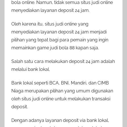
bola online. Namun, tidak semua situs judi online
menyediakan layanan deposit 24 jam.
Oleh karena itu, situs judi online yang
menyediakan layanan deposit 24 jam menjadi
pilihan yang tepat bagi para pemain yang ingin
memainkan game judi bola 88 kapan saja.
Salah satu cara melakukan deposit 24 jam adalah
melalui bank lokal.
Bank lokal seperti BCA, BNI, Mandiri, dan CIMB
Niaga merupakan pilihan yang umum digunakan
oleh situs judi online untuk melakukan transaksi
deposit.
Dengan adanya layanan deposit via bank lokal,