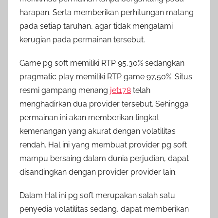
harapan. Serta memberikan perhitungan matang
pada setiap taruhan, agar tidak mengalami
kerugian pada permainan tersebut.
Game pg soft memiliki RTP 95,30% sedangkan
pragmatic play memiliki RTP game 97,50%. Situs
resmi gampang menang
jet178
telah
menghadirkan dua provider tersebut. Sehingga
permainan ini akan memberikan tingkat
kemenangan yang akurat dengan volatilitas
rendah. Hal ini yang membuat provider pg soft
mampu bersaing dalam dunia perjudian, dapat
disandingkan dengan provider provider lain.
Dalam Hal ini pg soft merupakan salah satu
penyedia volatilitas sedang, dapat memberikan