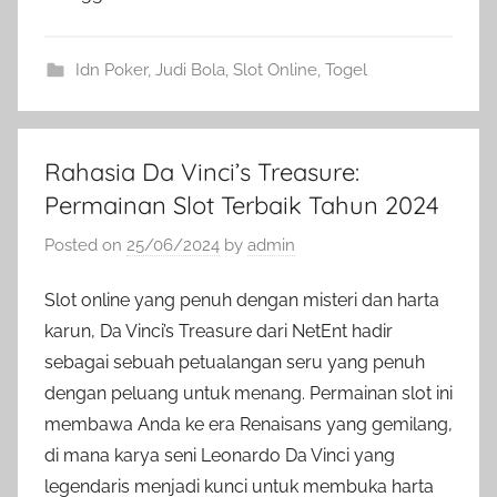
Idn Poker
,
Judi Bola
,
Slot Online
,
Togel
Rahasia Da Vinci’s Treasure:
Permainan Slot Terbaik Tahun 2024
Posted on
25/06/2024
by
admin
Slot online yang penuh dengan misteri dan harta
karun, Da Vinci’s Treasure dari NetEnt hadir
sebagai sebuah petualangan seru yang penuh
dengan peluang untuk menang. Permainan slot ini
membawa Anda ke era Renaisans yang gemilang,
di mana karya seni Leonardo Da Vinci yang
legendaris menjadi kunci untuk membuka harta