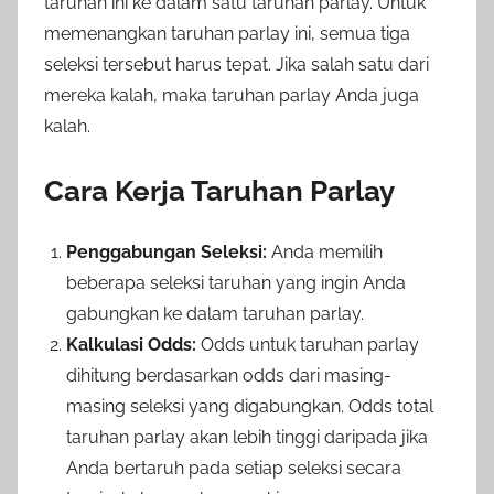
taruhan ini ke dalam satu taruhan parlay. Untuk
memenangkan taruhan parlay ini, semua tiga
seleksi tersebut harus tepat. Jika salah satu dari
mereka kalah, maka taruhan parlay Anda juga
kalah.
Cara Kerja Taruhan Parlay
Penggabungan Seleksi:
Anda memilih
beberapa seleksi taruhan yang ingin Anda
gabungkan ke dalam taruhan parlay.
Kalkulasi Odds:
Odds untuk taruhan parlay
dihitung berdasarkan odds dari masing-
masing seleksi yang digabungkan. Odds total
taruhan parlay akan lebih tinggi daripada jika
Anda bertaruh pada setiap seleksi secara