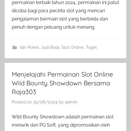
permainan terbaik tahun 2024, permainan ini patut
dicoba bagi para pecinta slot yang mencari
pengalaman bermain slot yang berbeda dan
penuh dengan peluang untuk menang.
Idn Poker
,
Judi Bola
,
Slot Online
,
Togel
Menjelajahi Permainan Slot Online
Wild Bounty Showdown Bersama
Raja303
Posted on
19/06/2024
by
admin
Wild Bounty Showdown adalah permainan slot
menarik dari PG Soft, yang dipromosikan oleh