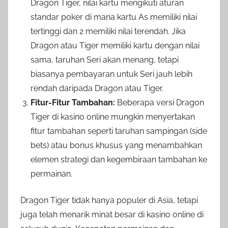
Dragon Tiger, nilai kartu mengikuti aturan
standar poker di mana kartu As memiliki nilai
tertinggi dan 2 memiliki nilai terendah. Jika
Dragon atau Tiger memiliki kartu dengan nilai
sama, taruhan Seri akan menang, tetapi
biasanya pembayaran untuk Seri jauh lebih
rendah daripada Dragon atau Tiger.
Fitur-Fitur Tambahan:
Beberapa versi Dragon
Tiger di kasino online mungkin menyertakan
fitur tambahan seperti taruhan sampingan (side
bets) atau bonus khusus yang menambahkan
elemen strategi dan kegembiraan tambahan ke
permainan.
Dragon Tiger tidak hanya populer di Asia, tetapi
juga telah menarik minat besar di kasino online di