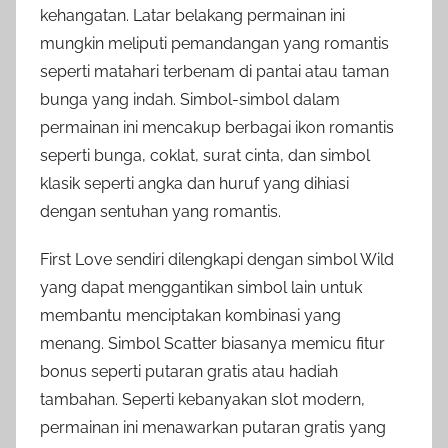
kehangatan. Latar belakang permainan ini
mungkin meliputi pemandangan yang romantis
seperti matahari terbenam di pantai atau taman
bunga yang indah. Simbol-simbol dalam
permainan ini mencakup berbagai ikon romantis
seperti bunga, coklat, surat cinta, dan simbol
klasik seperti angka dan huruf yang dihiasi
dengan sentuhan yang romantis.
First Love sendiri dilengkapi dengan simbol Wild
yang dapat menggantikan simbol lain untuk
membantu menciptakan kombinasi yang
menang. Simbol Scatter biasanya memicu fitur
bonus seperti putaran gratis atau hadiah
tambahan. Seperti kebanyakan slot modern,
permainan ini menawarkan putaran gratis yang