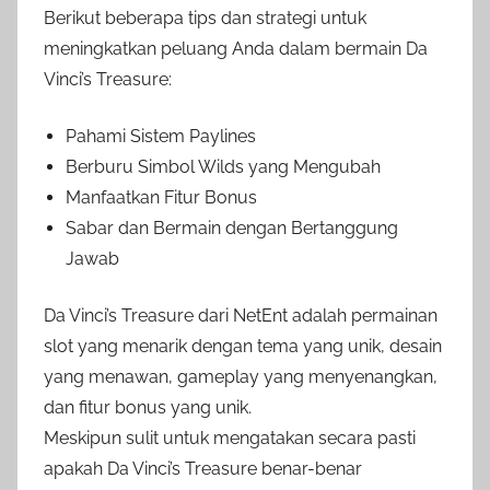
Berikut beberapa tips dan strategi untuk
meningkatkan peluang Anda dalam bermain Da
Vinci’s Treasure:
Pahami Sistem Paylines
Berburu Simbol Wilds yang Mengubah
Manfaatkan Fitur Bonus
Sabar dan Bermain dengan Bertanggung
Jawab
Da Vinci’s Treasure dari NetEnt adalah permainan
slot yang menarik dengan tema yang unik, desain
yang menawan, gameplay yang menyenangkan,
dan fitur bonus yang unik.
Meskipun sulit untuk mengatakan secara pasti
apakah Da Vinci’s Treasure benar-benar