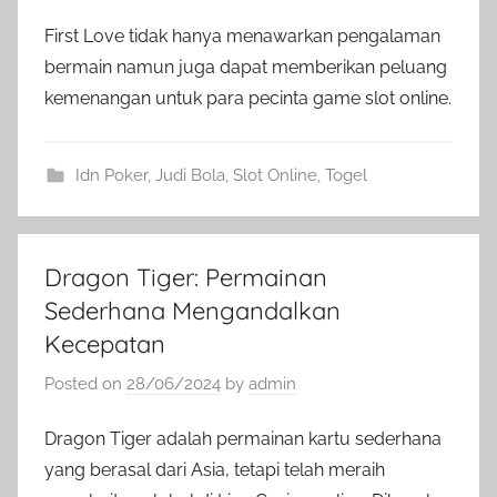
First Love tidak hanya menawarkan pengalaman
bermain namun juga dapat memberikan peluang
kemenangan untuk para pecinta game slot online.
Idn Poker
,
Judi Bola
,
Slot Online
,
Togel
Dragon Tiger: Permainan
Sederhana Mengandalkan
Kecepatan
Posted on
28/06/2024
by
admin
Dragon Tiger adalah permainan kartu sederhana
yang berasal dari Asia, tetapi telah meraih