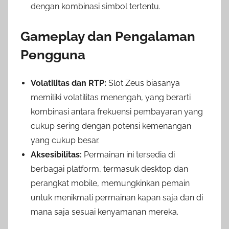
dengan kombinasi simbol tertentu.
Gameplay dan Pengalaman
Pengguna
Volatilitas dan RTP:
Slot Zeus biasanya
memiliki volatilitas menengah, yang berarti
kombinasi antara frekuensi pembayaran yang
cukup sering dengan potensi kemenangan
yang cukup besar.
Aksesibilitas:
Permainan ini tersedia di
berbagai platform, termasuk desktop dan
perangkat mobile, memungkinkan pemain
untuk menikmati permainan kapan saja dan di
mana saja sesuai kenyamanan mereka.